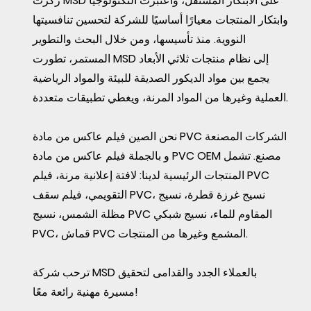
ركزت MSD على الابتكار المستقل، واعتبرت التكنولوجيا
وابتكار المنتجات معيارًا أساسيًا للشركة لتحسين تنافسيتها
النووية. منذ تأسيسها، ومن خلال البحث والتطوير
المستمر، تطورت MSD إلى نظام منتجات ثلاثي الأبعاد
يجمع بين مواد الديكور الصديقة للبيئة والمواد الرياضية
العملية وغيرها من المواد المرنة، ويغطي تطبيقات متعددة.
الصين فيلم عاكس من مادة PVC الشركات المصنعة
نحن
بالجملة فيلم عاكس من مادة PVC OEM مصنع
. تشمل
و
المنتجات الرئيسية لدينا: لافتة إعلانية مرنة، فيلم PVC
التقويمي، فيلم سقف PVC، نسيج غرزة قطرة، نسيج
مظلة الشمس، نسيج PVC المقاوم للماء، نسيج شبكي
PVC، قماش PVC المشمع وغيرها من المنتجات.
ترحب شركة MSD بالعملاء الجدد والقدامى لتحقيق
مسيرة مهنية رائعة معًا!