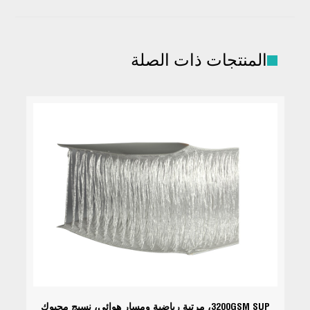
المنتجات ذات الصلة
3200GSM SUP، مرتبة رياضية ومسار هوائي، نسيج محبوك