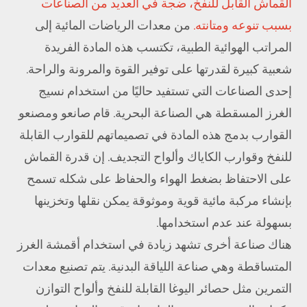
القماش القابل للنفخ، ضجة في العديد من الصناعات
بسبب تنوعه ومتانته.
من معدات الرياضات المائية إلى
المراتب الهوائية الطبية، تكتسب هذه المادة الفريدة
شعبية كبيرة لقدرتها على توفير القوة والمرونة والراحة.
إحدى الصناعات التي تستفيد حاليًا من استخدام نسيج
الغرز المسقطة هي الصناعة البحرية. قام صانعو ومصنعو
القوارب بدمج هذه المادة في تصميماتهم للقوارب القابلة
للنفخ وقوارب الكاياك وألواح التجديف. إن قدرة القماش
على الاحتفاظ بضغط الهواء والحفاظ على شكله تسمح
بإنشاء مركبة مائية قوية وموثوقة يمكن نقلها وتخزينها
بسهولة عند عدم استخدامها.
هناك صناعة أخرى تشهد زيادة في استخدام أقمشة الغرز
المتساقطة وهي صناعة اللياقة البدنية. يتم تصنيع معدات
التمرين مثل حصائر اليوغا القابلة للنفخ وألواح التوازن